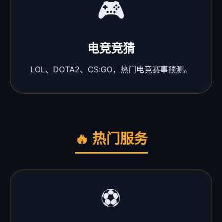
🎮
电竞竞猜
LOL、DOTA2、CS:GO，热门电竞赛事预测。
🔥 热门服务
⚽