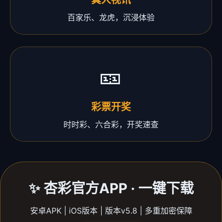
真人视讯
百家乐、龙虎，沉浸体验
🎫
彩票开奖
时时彩、六合彩，开奖速查
✨ 杏彩官方APP · 一键下载
安卓APK | iOS版本 | 版本v5.8 | 多重加密保障