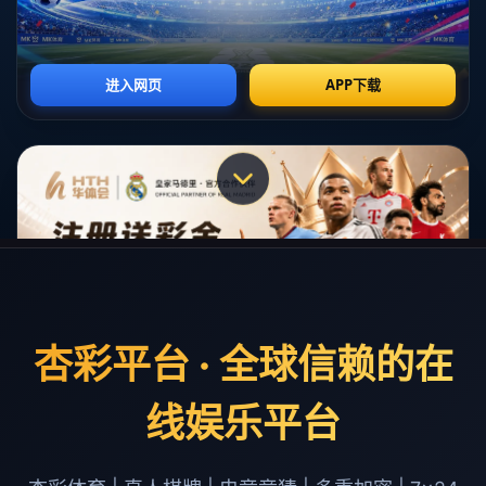
杏彩平台 · 全球信赖的在
线娱乐平台